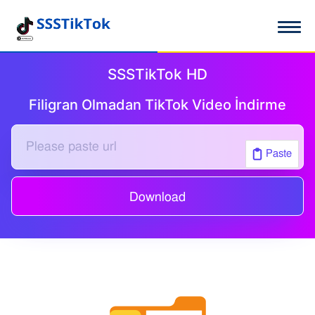
SSSTikTok HD
Filigran Olmadan TikTok Video İndirme
Paste
Download