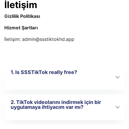
İletişim
Gizlilik Politikası
Hizmet Şartları
İletişim:
admin@ssstiktokhd.app
1. Is SSSTikTok really free?
2. TikTok videolarını indirmek için bir
Evet, SSSTikTok kullanımı %100
uygulamaya ihtiyacım var mı?
ücretsizdir. TikTok videolarını veya MP3
seslerini indirmek için ödeme yapmanız,
kaydolmanız veya herhangi bir yazılım
yüklemeniz gerekmez.