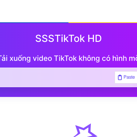
SSSTikTok HD
Tải xuống video TikTok không có hình m
Paste