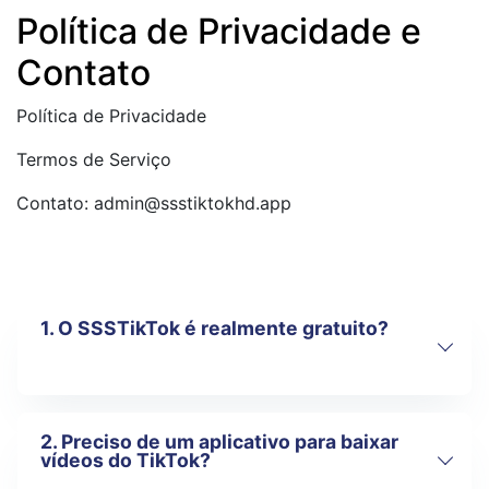
Política de Privacidade e
Contato
Política de Privacidade
Termos de Serviço
Contato: admin@ssstiktokhd.app
1. O SSSTikTok é realmente gratuito?
2. Preciso de um aplicativo para baixar
Sim, o SSSTikTok é 100% gratuito. Você
vídeos do TikTok?
não precisa pagar, se cadastrar ou