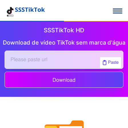
SSSTikTok HD
Download de vídeo TikTok sem marca d'água
Paste
Download