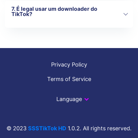
7. É legal usar um downloader do
Sim, o SSSTikTok é totalmente
TikTok?
compatível com dispositivos iOS e
Android. Basta abrir nosso site usando o
Safari, Chrome ou qualquer navegador e
iniciar o download.
Baixar vídeos do TikTok para uso pessoal
geralmente é permitido. No entanto,
respeite sempre os direitos do criador do
conteúdo ao compartilhá-lo ou republicá-
Privacy Policy
lo.
Terms of Service
Language
© 2023
SSSTikTok HD
1.0.2. All rights reserved.